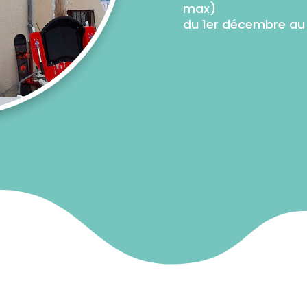
max)
du 1er décembre au 