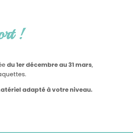
ort !
née
du 1er décembre au 31 mars
,
raquettes.
atériel adapté à votre niveau.