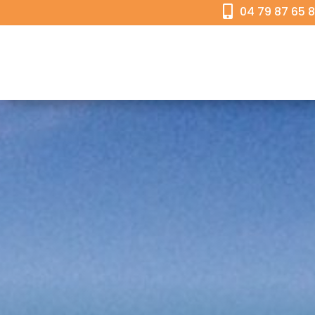

04 79 87 65 