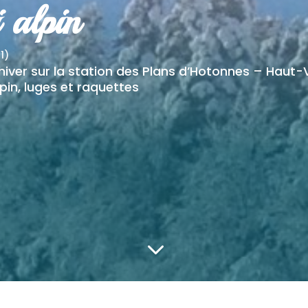
 alpin
1)
’hiver sur la station des Plans d’Hotonnes – Haut-
lpin, luges et raquettes
3