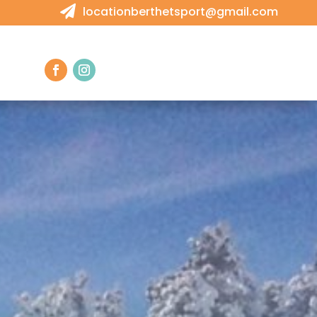

locationberthetsport@gmail.com